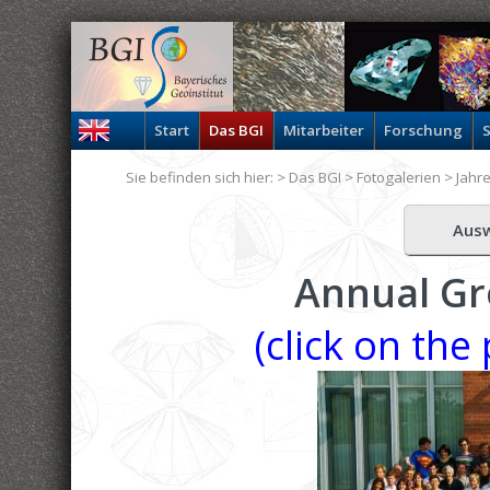
Start
Das BGI
Mitarbeiter
Forschung
S
Sie befinden sich hier: >
Das BGI
>
Fotogalerien
>
Jahr
Aus
Annual Gr
(click on the