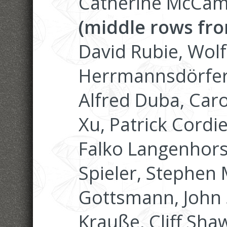
Catherine McCa
(middle rows fro
David Rubie, Wol
Herrmannsdörfer
Alfred Duba, Car
Xu, Patrick Cordie
Falko Langenhorst,
Spieler, Stephen 
Gottsmann, John 
Krauße, Cliff Sha