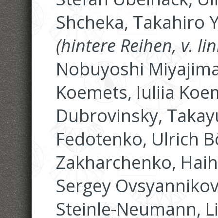
Shcheka, Takahiro 
(hintere Reihen, v. lin
Nobuyoshi Miyajima
Koemets, Iuliia Koe
Dubrovinsky, Takayu
Fedotenko, Ulrich B
Zakharchenko, Haih
Sergey Ovsyannikov, 
Steinle-Neumann, L