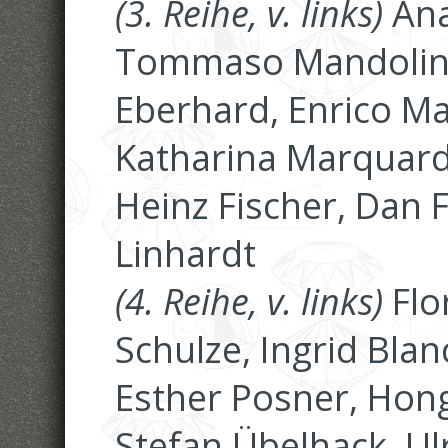
(3. Reihe, v. links)
Ana
Tommaso Mandolini,
Eberhard, Enrico Ma
Katharina Marquardt
Heinz Fischer, Dan F
Linhardt
(4. Reihe, v. links)
Flo
Schulze, Ingrid Bla
Esther Posner, Hon
Stefan Übelhack, Ulr