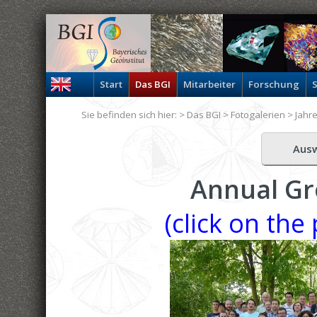
Start
Das BGI
Mitarbeiter
Forschung
S
Sie befinden sich hier: >
Das BGI
>
Fotogalerien
>
Jahr
Aus
Annual Gr
(click on the