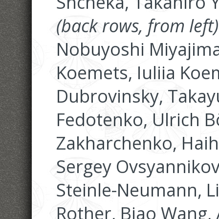
Shcheka, Takahiro 
(back rows, from left)
Nobuyoshi Miyajima
Koemets, Iuliia Koe
Dubrovinsky, Takayu
Fedotenko, Ulrich B
Zakharchenko, Haih
Sergey Ovsyannikov, 
Steinle-Neumann, L
Rother, Biao Wang, 