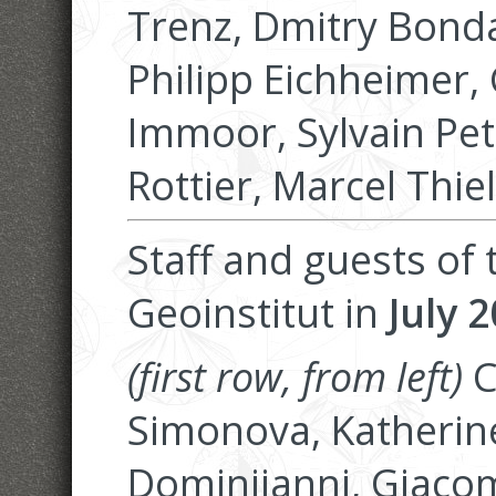
Trenz, Dmitry Bonda
Philipp Eichheimer, 
Immoor, Sylvain Pet
Rottier, Marcel Thi
Staff and guests of
Geoinstitut in
July 2
(first row, from left)
C
Simonova, Katherin
Dominijanni, Giacom