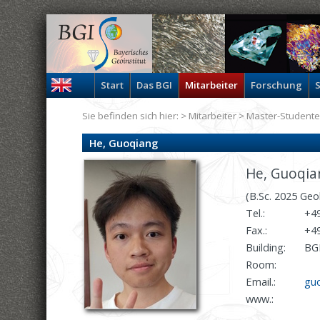
Start
Das BGI
Mitarbeiter
Forschung
S
Sie befinden sich hier: >
Mitarbeiter
>
Master-Student
He, Guoqiang
He, Guoqia
(B.Sc. 2025 Geo
Tel.:
+49
Fax.:
+49
Building:
BGI
Room:
Email.:
guo
www.: