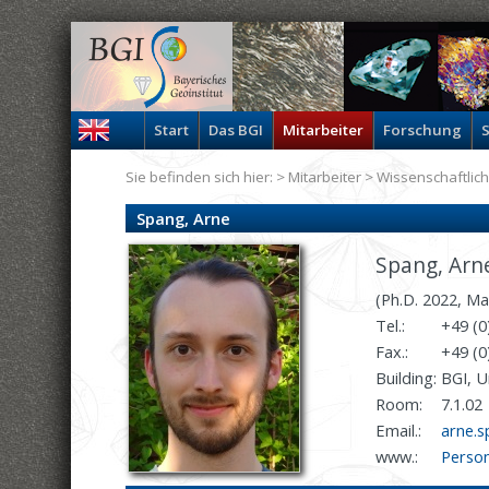
Start
Das BGI
Mitarbeiter
Forschung
S
Sie befinden sich hier: >
Mitarbeiter
>
Wissenschaftlich
Spang, Arne
Spang, Arn
(Ph.D. 2022, Ma
Tel.:
+49 (0
Fax.:
+49 (0
Building:
BGI, U
Room:
7.1.02
Email.:
arne.s
www.:
Perso