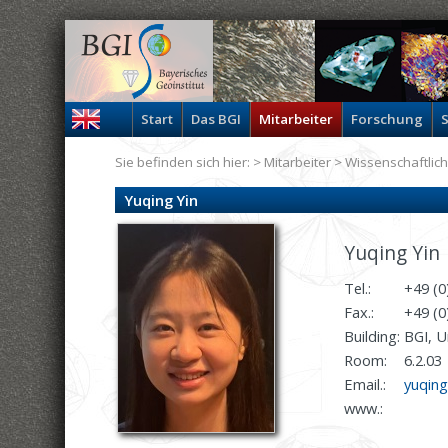
Start
Das BGI
Mitarbeiter
Forschung
S
Sie befinden sich hier: >
Mitarbeiter
>
Wissenschaftlich
Yuqing Yin
Yuqing Yin
Tel.:
+49 (0
Fax.:
+49 (0
Building:
BGI, U
Room:
6.2.03
Email.:
yuqing
www.: