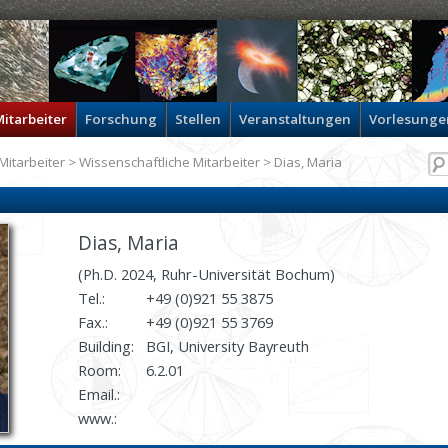
itarbeiter
Forschung
Stellen
Veranstaltungen
Vorlesunge
Mitarbeiter
>
Wissenschaftliche Mitarbeiter
> Dias, Maria
Dias, Maria
(Ph.D. 2024, Ruhr-Universität Bochum)
Tel.:
+49 (0)921 55 3875
Fax.:
+49 (0)921 55 3769
Building:
BGI, University Bayreuth
Room:
6.2.01
Email.:
www.: