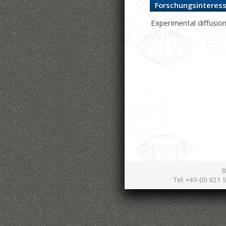
Forschungsinteress
Experimental diffusion
B
Tel: +49-(0) 921 