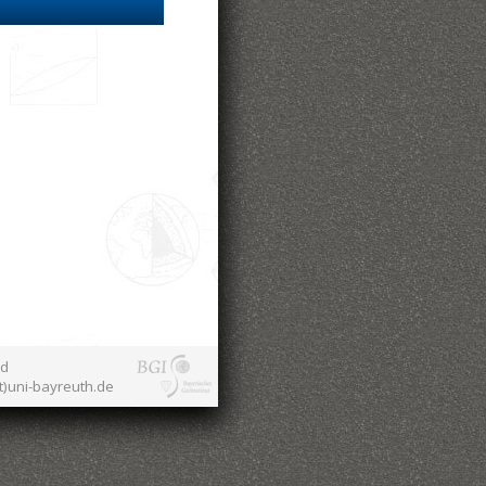
nd
at)uni-bayreuth.de