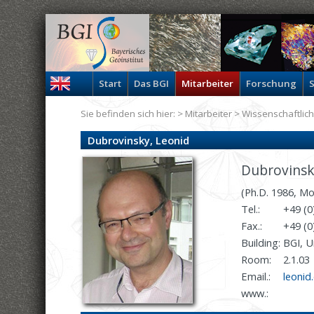
Start
Das BGI
Mitarbeiter
Forschung
S
Sie befinden sich hier: >
Mitarbeiter
>
Wissenschaftlich
Dubrovinsky, Leonid
Dubrovinsk
(Ph.D. 1986, M
Tel.:
+49 (0
Fax.:
+49 (0
Building:
BGI, U
Room:
2.1.03
Email.:
leonid
www.: