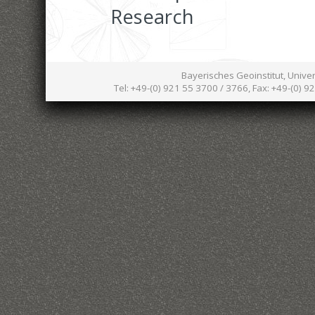
Research
Bayerisches Geoinstitut, Unive
Tel: +49-(0) 921 55 3700 / 3766, Fax: +49-(0) 9