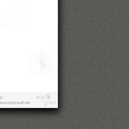
nd
at)uni-bayreuth.de