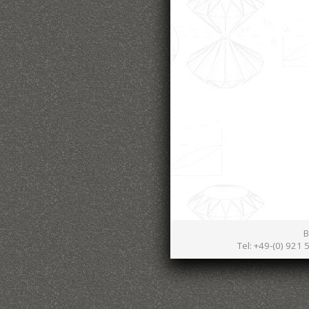
B
Tel: +49-(0) 921 