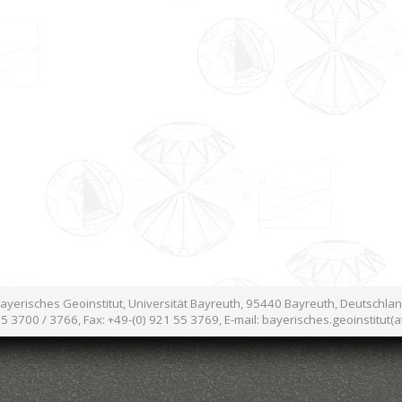
ayerisches Geoinstitut, Universität Bayreuth, 95440 Bayreuth, Deutschla
55 3700 / 3766, Fax: +49-(0) 921 55 3769, E-mail: bayerisches.geoinstitut(