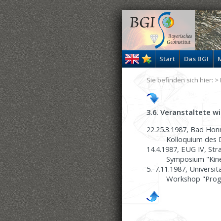
Start
Das BGI
M
Sie befinden sich hier: >
3.6. Veranstaltete 
22.25.3.1987, Bad Hon
Kolloquium des D
14.4.1987, EUG IV, Str
Symposium "Kine
5.-7.11.1987, Universit
Workshop "Progr