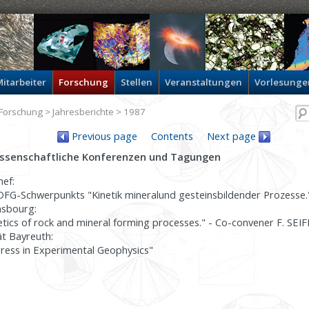
itarbeiter
Forschung
Stellen
Veranstaltungen
Vorlesunge
Forschung
>
Jahresberichte
> 1987
Previous page
Contents
Next page
wissenschaftliche Konferenzen und Tagungen
nef:
FG-Schwerpunkts "Kinetik mineral­und gesteinsbildender Prozesse."
asbourg:
tics of rock and mineral forming processes." - Co-convener F. SEI
ät Bayreuth:
ess in Experimental Geophysics"