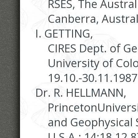
RSES, The Austral
Canberra, Austral
I. GETTING,
CIRES Dept. of Ge
University of Col
19.10.-30.11.1987
Dr. R. HELLMANN,
PrincetonUniversi
and Geophysical 
U.S.A.: 14:18.12.8