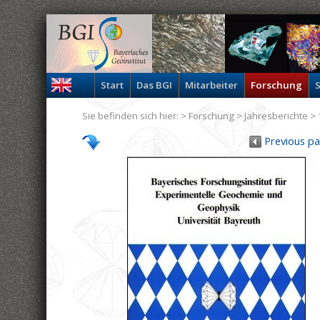
Start
Das BGI
Mitarbeiter
Forschung
S
Sie befinden sich hier: >
Forschung
>
Jahresberichte
> 
Previous p