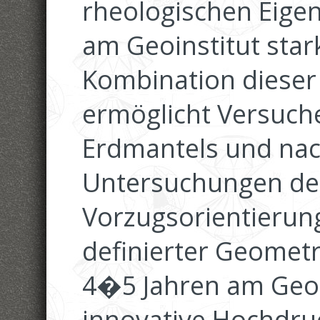
rheologischen Eige
am Geoinstitut star
Kombination dieser
ermöglicht Versuch
Erdmantels und nac
Untersuchungen der
Vorzugsorientierung
definierter Geometri
4�5 Jahren am Geoi
innovative Hochdruc