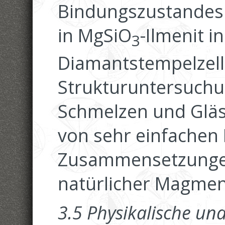
Bindungszustandes
in MgSiO
-Ilmenit i
3
Diamantstempelzell
Strukturuntersuchu
Schmelzen und Gläs
von sehr einfachen
Zusammensetzungen
natürlicher Magme
3.5 Physikalische un