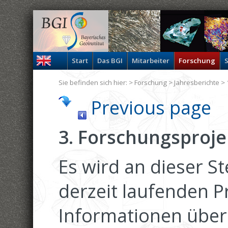
Start
Das BGI
Mitarbeiter
Forschung
S
Sie befinden sich hier: >
Forschung
>
Jahresberichte
> 
Previous page
3. Forschungsproje
Es wird an dieser St
derzeit laufenden Pr
Informationen über