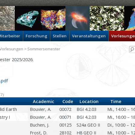
itarbeiter
Forschung
Stellen
Veranstaltungen
Vorlesunge
Vorlesungen
> Sommersemester
mester 2025/2026.
.pdf
07)
Academic
Code
Location
Time
lid Earth
Bouvier, A.
00072
BGI 4.2.03
Mi., 14:00 – 1
try I
Bouvier, A.
00071
BGI 4.2.03
Mi., 16:00 – 1
Buchen, J.
00125
S24a GEO II
Di., 10:00 – 1
Frost, D.
28102
H8 GEO II
Mi., 10:00 – 1