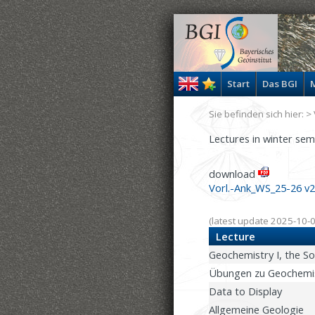
Start
Das BGI
M
Sie befinden sich hier: >
Lectures in winter se
download
Vorl.-Ank_WS_25-26 v2
(latest update 2025-10-
Lecture
Geochemistry I, the So
Übungen zu Geochemis
Data to Display
Allgemeine Geologie