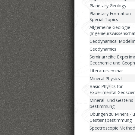
Planetary Geology
Planetary Formation
Special Topics
Allgemeine Geologie
(Ingenieurswissenscha
Geodynamical Modelli
Geodynamics
Seminarreihe Experime
Geochemie und Geoph
Literaturseminar
Mineral Physics I
Basic Physics for
Experimental Geoscien
Mineral- und Gesteins-
bestimmung
Übungen zu Mineral- 
Gesteinsbestimmung
Spectroscopic Metho