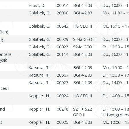
Frost, D.
00014
BGI 4.2.03
Do., 10:00 – 1
Golabek, G.
20000
BGI 4.2.03
Mo., 11:00 – 
Golabek, G.
00643
H8 GEO II
Mi., 16:15 – 1
ften)
ng
Golabek, G.
00029
S24a GEO II
Do., 10:00 – 1
Golabek, G.
00023
S24a GEO II
Fr., 12:30 – 1
ntelle
Golabek, G.
00114
BGI 4.2.03
Do., 16:00 – 1
ysik
Katsura, T.
BGI 4.2.03
Mo., 15:00 – 
Katsura, T.
20567
BGI 4.2.03
Di., 15:30 – 1
Katsura, T.
00027
BGI 4.2.03
Do., 14:00 – 1
ces I
Keppler, H.
00024
H8 GEO II
Di., 14:00 – 1
und
Keppler, H.
00218
S21 + S22
Di., 15:00 – 1
GEO II
in two group
ds
Keppler, H.
00025
BGI 4.2.03
Mi., 10:00 – 1