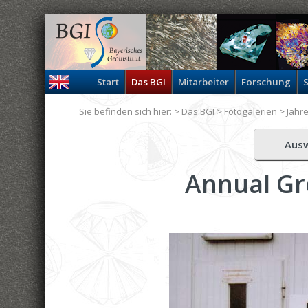
Start
Das BGI
Mitarbeiter
Forschung
S
Sie befinden sich hier: >
Das BGI
>
Fotogalerien
>
Jahr
Aus
Annual Gr