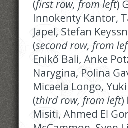
(
first row, from left
) 
Innokenty Kantor, T
Japel, Stefan Keyss
(
second row, from lef
Enikő Bali, Anke Pot
Narygina, Polina Gav
Micaela Longo, Yuk
(
third row, from left
)
Misiti, Ahmed El Go
McCammon, Sven Lin