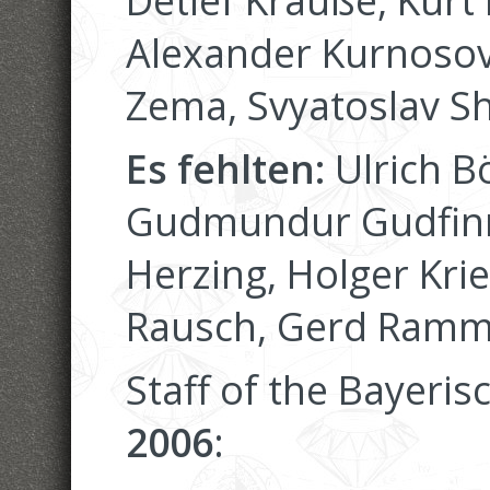
Detlef Krauße, Kurt 
Alexander Kurnosov
Zema, Svyatoslav S
Es fehlten:
Ulrich B
Gudmundur Gudfinns
Herzing, Holger Krie
Rausch, Gerd Rammi
Staff of the Bayeris
2006
: