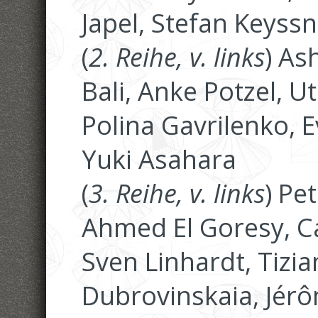
Japel, Stefan Keyss
(
2. Reihe, v. links
) As
Bali, Anke Potzel, 
Polina Gavrilenko, 
Yuki Asahara
(
3. Reihe, v. links
) Pe
Ahmed El Goresy, 
Sven Linhardt, Tizia
Dubrovinskaia, Jér