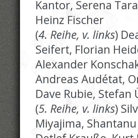
Kantor, Serena Tara
Heinz Fischer
(
4. Reihe, v. links
) De
Seifert, Florian Hei
Alexander Konschak
Andreas Audétat, O
Dave Rubie, Stefan 
(
5. Reihe, v. links
) Si
Miyajima, Shantanu 