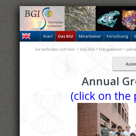
Start
Das BGI
Mitarbeiter
Forschung
S
Sie befinden sich hier: >
Das BGI
>
Fotogalerien
>
Jahr
Aus
Annual Gr
(click on the