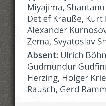
Miyajima, Shantanu 
Detlef Krauße, Kurt 
Alexander Kurnosov
Zema, Svyatoslav S
Absent:
Ulrich Böhm
Gudmundur Gudfinns
Herzing, Holger Krie
Rausch, Gerd Rammi