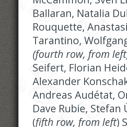
Ballaran, Natalia D
Rouquette, Anastasi
Tarantino, Wolfgang
(fourth row, from lef
Seifert, Florian Hei
Alexander Konschak
Andreas Audétat, O
Dave Rubie, Stefan 
(
fifth row, from left
) 