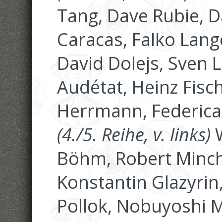
Tang, Dave Rubie, D
Caracas, Falko Lang
David Dolejs, Sven 
Audétat, Heinz Fisch
Herrmann, Federica 
(4./5. Reihe, v. links)
W
Böhm, Robert Minch
Konstantin Glazyrin, 
Pollok, Nobuyoshi M