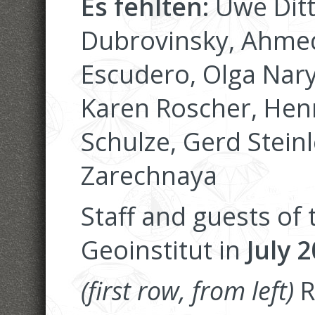
Es fehlten:
Uwe Dit
Dubrovinsky, Ahmed
Escudero, Olga Nar
Karen Roscher, Hen
Schulze, Gerd Stei
Zarechnaya
Staff and guests of
Geoinstitut in
July 2
(first row, from left)
R