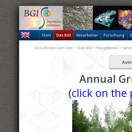
Start
Das BGI
Mitarbeiter
Forschung
S
Sie befinden sich hier: >
Das BGI
>
Fotogalerien
>
Jahr
Aus
Annual Gr
(click on the