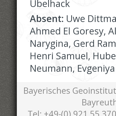
Übelhack
Absent:
Uwe Dittma
Ahmed El Goresy, A
Narygina, Gerd Ram
Henri Samuel, Huber
Neumann, Evgeniya
Bayerisches Geoinstitut
Bayreut
Tel: +49-(0) 921 55 370