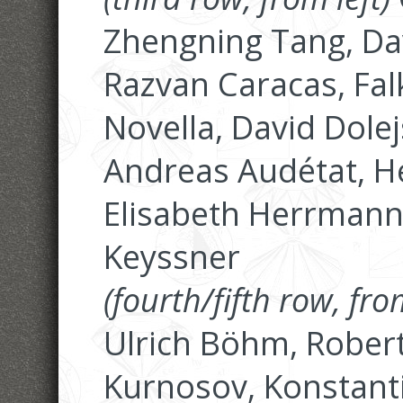
Zhengning Tang, Dav
Razvan Caracas, Fa
Novella, David Dolej
Andreas Audétat, He
Elisabeth Herrmann,
Keyssner
(fourth/fifth row, from
Ulrich Böhm, Rober
Kurnosov, Konstanti