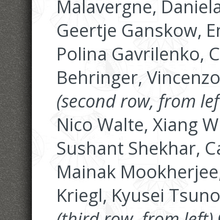
Malavergne, Daniela 
Geertje Ganskow, En
Polina Gavrilenko, 
Behringer, Vincenz
(second row, from lef
Nico Walte, Xiang Wu
Sushant Shekhar, 
Mainak Mookherjee,
Kriegl, Kyusei Tsun
(third row, from left)