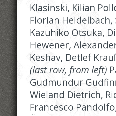
Klasinski, Kilian Po
Florian Heidelbach,
Kazuhiko Otsuka, Di
Hewener, Alexande
Keshav, Detlef Krau
(last row, from left)
Pa
Gudmundur Gudfinn
Wieland Dietrich, R
Francesco Pandolfo,