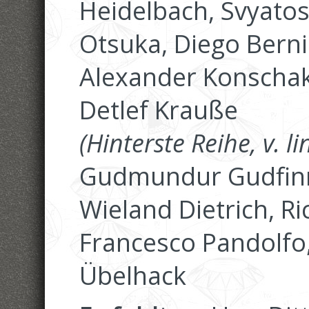
Heidelbach, Svyatos
Otsuka, Diego Bern
Alexander Konschak
Detlef Krauße
(Hinterste Reihe, v. li
Gudmundur Gudfinn
Wieland Dietrich, R
Francesco Pandolfo,
Übelhack