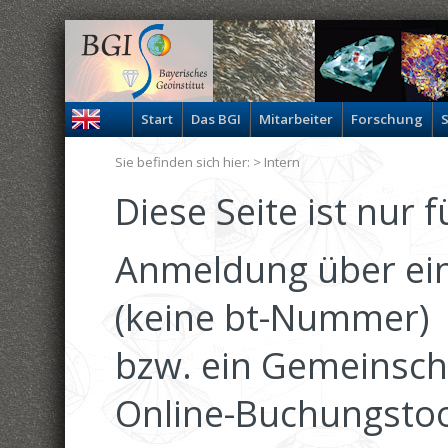
Start
Das BGI
Mitarbeiter
Forschung
S
Sie befinden sich hier: >
Intern
Diese Seite ist nur 
Anmeldung über ein
(keine bt-Nummer)
bzw. ein Gemeinsch
Online-Buchungstoo